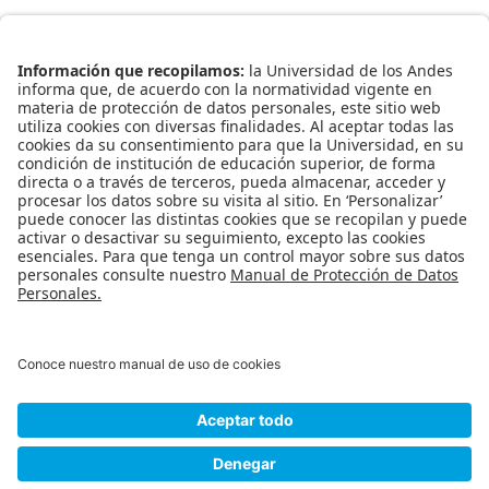
Matriz de evaluación de competencias de
comunicación oral
Matriz de evaluación por competencias
Información para profesores
Lunes a viernes de 9:00 a.m. a 6:00 p.m.
Esta dirección de correo electrónico está siendo protegida contra los
robots de spam. Necesita tener JavaScript habilitado para poder
verlo.
+(571) 3394949 | +(571) 3394999
Bloque ÑG.
Calle 18 # 1 - 65 (Bogotá, Colombia).
Ir al inicio
Universidad de los Andes | Vigilada Mineducación
Reconocimiento como Universidad: Decreto 1297 del 30 de mayo de 1964.
Reconocimiento personería jurídica: Resolución 28 del 23 de febrero de 1949