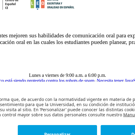
iantes mejoren sus habilidades de comunicación oral para ex
ación oral en las cuales los estudiantes pueden planear, pr
Lunes a viernes de 9:00 a.m. a 6:00 p.m.
co está siendo protegida contra los robots de spam. Necesita tener JavaS
+(571) 3394949 | +(571) 3394999
Bloque ÑG.
Calle 18 # 1 - 65 (Bogotá, Colombia).
Universidad de los Andes | Vigilada Mineducación
Reconocimiento como Universidad: Decreto 1297 del 30 de mayo de 1964.
onocimiento personería jurídica: Resolución 28 del 23 de febrero de 1949 Minjusti