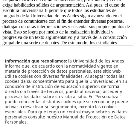
exige habilidades sólidas de argumentación. Así pues, el curso de
Escritura universitaria II permite que todos los estudiantes de
pregrado de la Universidad de los Andes sigan avanzando en el
proceso de comunicarse con el fin de entender diversas posturas,
dialogar con otras interpretaciones y sustentar sus propios puntos de
vista. Esto se logra por medio de la realización individual y
progresiva de un texto argumentativo y a través de la construcción
grupal de una serie de debates. De este modo, los estudiantes
descubren que la escritura y la oralidad son dos ámbitos
privilegiados para la creación crítica, ética y cooperativa de
discursos argumentativos. En suma, el curso de Escritura
universitaria II demuestra la vigencia de aprender a leer, escribir,
argumentar y expresarse oralmente desde la solidez y el rigor
propios del contexto académico.
Programa de los cursos
Información para pregrado
Lunes a viernes de 9:00 a.m. a 6:00 p.m.
Esta dirección de correo electrónico está siendo protegida contra los
robots de spam. Necesita tener JavaScript habilitado para poder
verlo.
+(571) 3394949 | +(571) 3394999